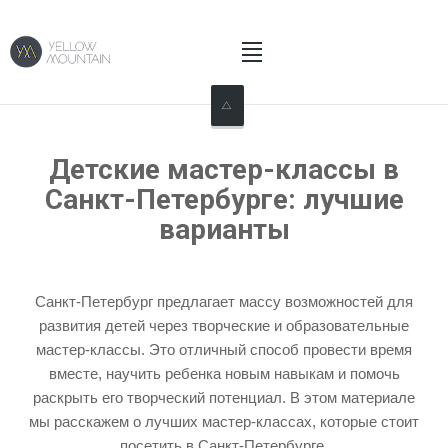
Home
Детские мастер-классы в
About Us
Санкт-Петербурге: лучшие
варианты
What We Do
What Our Customers Say
Санкт-Петербург предлагает массу возможностей для
развития детей через творческие и образовательные
News
мастер-классы. Это отличный способ провести время
вместе, научить ребенка новым навыкам и помочь
Contact Us
раскрыть его творческий потенциал. В этом материале
мы расскажем о лучших мастер-классах, которые стоит
посетить в Санкт-Петербурге.