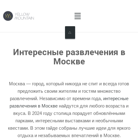
Home
Интересные развлечения в
About Us
Москве
What We Do
Москва — город, который никогда не спит и всегда готов
What Our Customers Say
предложить своим жителям и гостям множество
развлечений. Независимо от времени года,
интересные
News
развлечения в Москве
найдутся для любого возраста и
вкуса. В 2024 году столица порадует обновлёнными
Contact Us
парками, интересными выставками и необычными
квестами. В этом гайде собраны лучшие идеи для яркого
отдыха и незабываемых впечатлений в Москве.